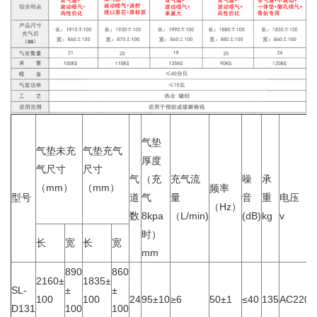
气垫
气垫未充
气垫充气
厚度
气尺寸
尺寸
气
（充
充气流
噪
承
（mm）
（mm）
频率
型号
道
气
量
音
重
电压
（Hz）
数
8kpa
（L/min)
(dB)
kg
v
时）
长
宽
长
宽
mm
890
860
2160±
1835±
SL-
±
±
100
100
24
95±10
≥6
50±1
≤40
135
AC220±
D131
100
100