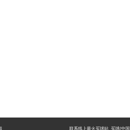
阅
联系线上最火买球站_买球(中国