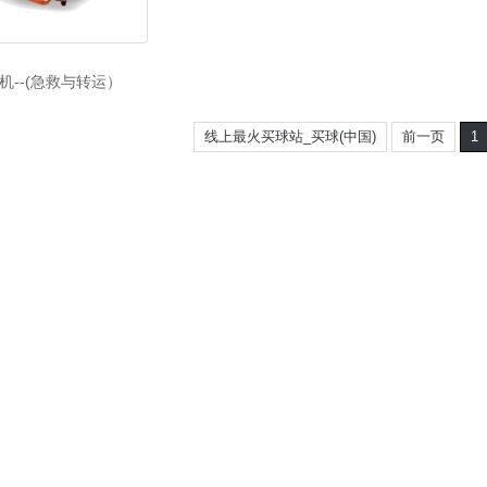
机--(急救与转运）
线上最火买球站_买球(中国)
前一页
1