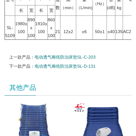
（Hz）
数
（min）
（L/min)
(dB)
kg
v
长
宽
长
宽
890
860
1980±
1910±
SL-
±
±
100
100
21
12±2
≥6
50±1
≤40
135
AC220
S109
100
100
上一款产品：
电动透气褥疮防治床垫SL-C-203
下一款产品：
电动透气褥疮防治床垫SL-D-131
其他产品