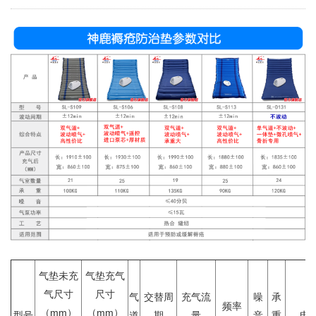
气垫未充
气垫充气
气尺寸
尺寸
气
交替周
充气流
噪
承
频率
（mm）
（mm）
型号
道
期
量
音
重
电